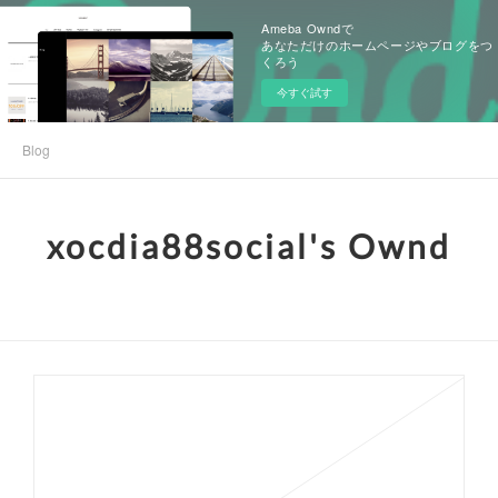
Ameba Owndで
あなただけのホームページやブログをつ
くろう
今すぐ試す
Blog
xocdia88social's Ownd